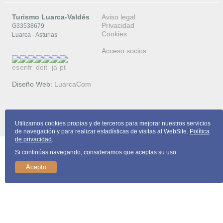
Turismo Luarca-Valdés
Aviso legal
Privacidad
G33538679
Cookies
Luarca - Asturias
Acceso socios
Diseño Web:
LuarcaCom
Copyright © 2026 Turismo Luarca-Valdés
Utilizamos cookies propias y de terceros para mejorar nuestros servicios
de navegación y para realizar estadísticas de visitas al WebSite.
Política
de privacidad
.
Si continúas navegando, consideramos que aceptas su uso.
Acepto