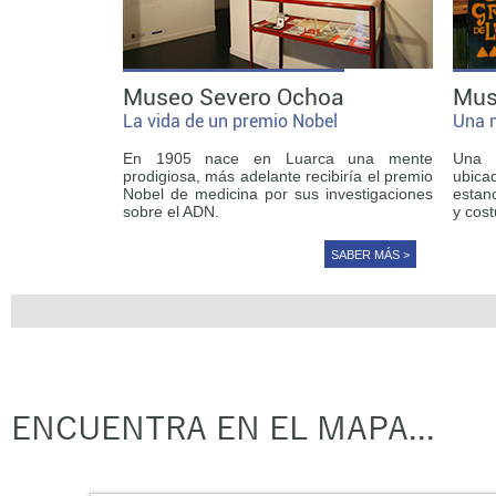
Museo Severo Ochoa
Mus
La vida de un premio Nobel
Una 
En 1905 nace en Luarca una mente
Una 
prodigiosa, más adelante recibiría el premio
ubic
Nobel de medicina por sus investigaciones
estanc
sobre el ADN.
y cos
SABER MÁS >
ENCUENTRA EN EL MAPA...