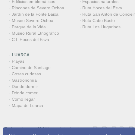
·
Edificios emblemáticos
·
Espacios naturales
·
Rincones de Severo Ochoa
·
Ruta Hoces del Esva
·
Jardín de la Fonte Baixa
·
Ruta San Antón de Conciei
·
Museo Severo Ochoa
·
Ruta Cabo Busto
·
Parque de la Vida
·
Ruta Los Llugarinos
·
Museo Rural Etnográfico
·
C.I. Hoces del Esva
·
LUARCA
·
Playas
·
Camino de Santiago
·
Cosas curiosas
·
Gastronomía
·
Dónde dormir
·
Dónde comer
·
Cómo llegar
·
Mapa de Luarca
Turismo Luarca-Valdés
Aviso legal
Privacidad
G33538679