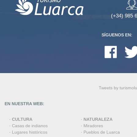
(+34) 985 
SÍGUENOS EN:
Tweets by turismol
EN NUESTRA WEB:
·
CULTURA
·
NATURALEZA
·
Casas de indianos
·
Miradores
·
Lugares históricos
·
Pueblos de Luarca