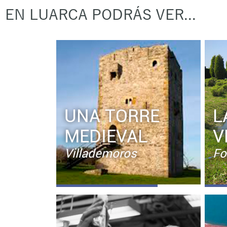
EN LUARCA PODRÁS VER...
UNA TORRE
L
MEDIEVAL
V
Villademoros
Fo