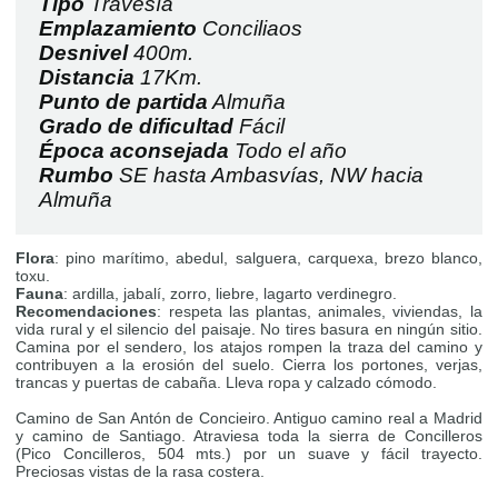
Tipo
Travesía
Emplazamiento
Conciliaos
Desnivel
400m.
Distancia
17Km.
Punto de partida
Almuña
Grado de dificultad
Fácil
Época aconsejada
Todo el año
Rumbo
SE hasta Ambasvías, NW hacia
Almuña
Flora
: pino marítimo, abedul, salguera, carquexa, brezo blanco,
toxu.
Fauna
: ardilla, jabalí, zorro, liebre, lagarto verdinegro.
Recomendaciones
: respeta las plantas, animales, viviendas, la
vida rural y el silencio del paisaje. No tires basura en ningún sitio.
Camina por el sendero, los atajos rompen la traza del camino y
contribuyen a la erosión del suelo. Cierra los portones, verjas,
trancas y puertas de cabaña. Lleva ropa y calzado cómodo.
Camino de San Antón de Concieiro. Antiguo camino real a Madrid
y camino de Santiago. Atraviesa toda la sierra de Concilleros
(Pico Concilleros, 504 mts.) por un suave y fácil trayecto.
Preciosas vistas de la rasa costera.