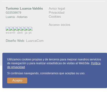
Turismo Luarca-Valdés
Aviso legal
Privacidad
G33538679
Cookies
Luarca - Asturias
Acceso socios
Diseño Web:
LuarcaCom
Copyright © 2026 Turismo Luarca-Valdés
Utilizamos cookies propias y de terceros para mejorar nuestros servicios
de navegación y para realizar estadísticas de visitas al WebSite.
Política
de privacidad
.
Si continúas navegando, consideramos que aceptas su uso.
Acepto