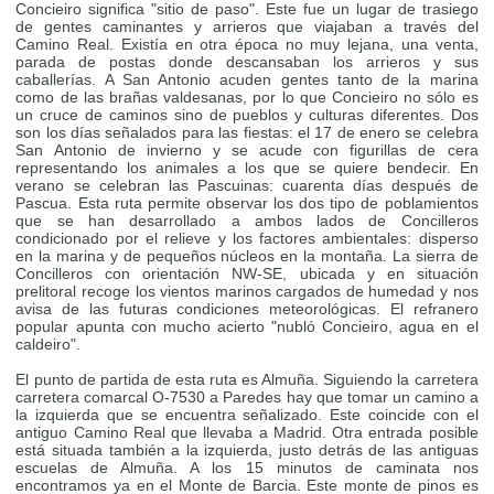
Concieiro significa "sitio de paso". Este fue un lugar de trasiego
de gentes caminantes y arrieros que viajaban a través del
Camino Real. Existía en otra época no muy lejana, una venta,
parada de postas donde descansaban los arrieros y sus
caballerías. A San Antonio acuden gentes tanto de la marina
como de las brañas valdesanas, por lo que Concieiro no sólo es
un cruce de caminos sino de pueblos y culturas diferentes. Dos
son los días señalados para las fiestas: el 17 de enero se celebra
San Antonio de invierno y se acude con figurillas de cera
representando los animales a los que se quiere bendecir. En
verano se celebran las Pascuinas: cuarenta días después de
Pascua. Esta ruta permite observar los dos tipo de poblamientos
que se han desarrollado a ambos lados de Concilleros
condicionado por el relieve y los factores ambientales: disperso
en la marina y de pequeños núcleos en la montaña. La sierra de
Concilleros con orientación NW-SE, ubicada y en situación
prelitoral recoge los vientos marinos cargados de humedad y nos
avisa de las futuras condiciones meteorológicas. El refranero
popular apunta con mucho acierto "nubló Concieiro, agua en el
caldeiro".
El punto de partida de esta ruta es Almuña. Siguiendo la carretera
carretera comarcal O-7530 a Paredes hay que tomar un camino a
la izquierda que se encuentra señalizado. Este coincide con el
antiguo Camino Real que llevaba a Madrid. Otra entrada posible
está situada también a la izquierda, justo detrás de las antiguas
escuelas de Almuña. A los 15 minutos de caminata nos
encontramos ya en el Monte de Barcia. Este monte de pinos es