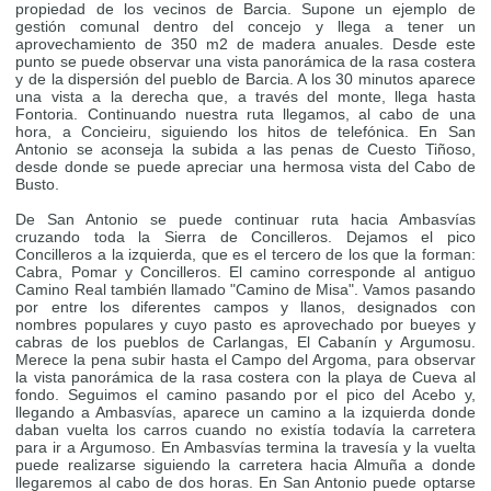
propiedad de los vecinos de Barcia. Supone un ejemplo de
gestión comunal dentro del concejo y llega a tener un
aprovechamiento de 350 m2 de madera anuales. Desde este
punto se puede observar una vista panorámica de la rasa costera
y de la dispersión del pueblo de Barcia. A los 30 minutos aparece
una vista a la derecha que, a través del monte, llega hasta
Fontoria. Continuando nuestra ruta llegamos, al cabo de una
hora, a Concieiru, siguiendo los hitos de telefónica. En San
Antonio se aconseja la subida a las penas de Cuesto Tiñoso,
desde donde se puede apreciar una hermosa vista del Cabo de
Busto.
De San Antonio se puede continuar ruta hacia Ambasvías
cruzando toda la Sierra de Concilleros. Dejamos el pico
Concilleros a la izquierda, que es el tercero de los que la forman:
Cabra, Pomar y Concilleros. El camino corresponde al antiguo
Camino Real también llamado "Camino de Misa". Vamos pasando
por entre los diferentes campos y llanos, designados con
nombres populares y cuyo pasto es aprovechado por bueyes y
cabras de los pueblos de Carlangas, El Cabanín y Argumosu.
Merece la pena subir hasta el Campo del Argoma, para observar
la vista panorámica de la rasa costera con la playa de Cueva al
fondo. Seguimos el camino pasando por el pico del Acebo y,
llegando a Ambasvías, aparece un camino a la izquierda donde
daban vuelta los carros cuando no existía todavía la carretera
para ir a Argumoso. En Ambasvías termina la travesía y la vuelta
puede realizarse siguiendo la carretera hacia Almuña a donde
llegaremos al cabo de dos horas. En San Antonio puede optarse