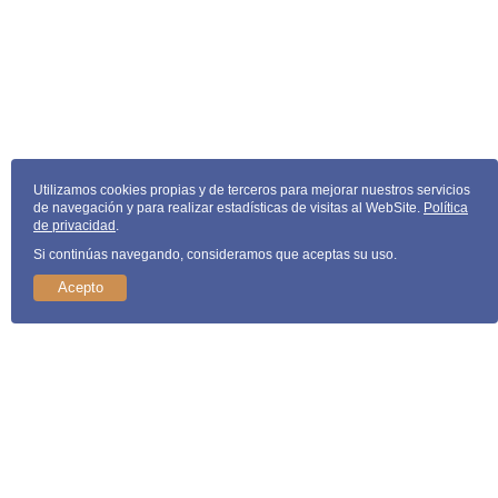
Utilizamos cookies propias y de terceros para mejorar nuestros servicios
de navegación y para realizar estadísticas de visitas al WebSite.
Política
de privacidad
.
Si continúas navegando, consideramos que aceptas su uso.
Acepto