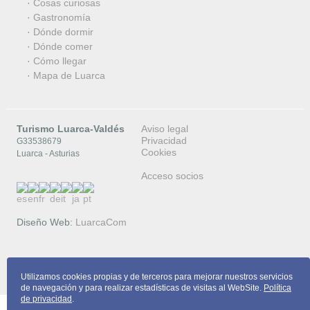
·
Cosas curiosas
·
Gastronomía
·
Dónde dormir
·
Dónde comer
·
Cómo llegar
·
Mapa de Luarca
Turismo Luarca-Valdés
Aviso legal
Privacidad
G33538679
Cookies
Luarca - Asturias
Acceso socios
Diseño Web:
LuarcaCom
Copyright © 2026 Turismo Luarca-Valdés
Utilizamos cookies propias y de terceros para mejorar nuestros servicios
de navegación y para realizar estadísticas de visitas al WebSite.
Política
de privacidad
.