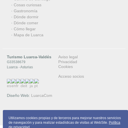
·
Cosas curiosas
·
Gastronomía
·
Dónde dormir
·
Dónde comer
·
Cómo llegar
·
Mapa de Luarca
Turismo Luarca-Valdés
Aviso legal
Privacidad
G33538679
Cookies
Luarca - Asturias
Acceso socios
Diseño Web:
LuarcaCom
Copyright © 2026 Turismo Luarca-Valdés
Utilizamos cookies propias y de terceros para mejorar nuestros servicios
de navegación y para realizar estadísticas de visitas al WebSite.
Política
de privacidad
.