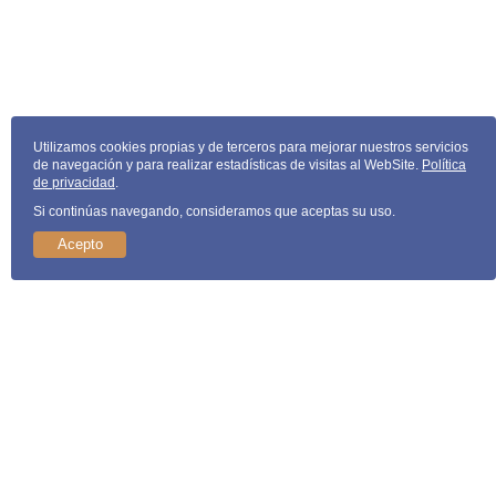
Utilizamos cookies propias y de terceros para mejorar nuestros servicios
de navegación y para realizar estadísticas de visitas al WebSite.
Política
de privacidad
.
Si continúas navegando, consideramos que aceptas su uso.
Acepto