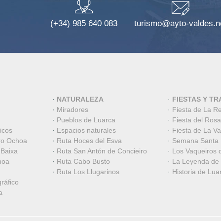
(+34) 985 640 083
turismo@ayto-valdes.n
·
NATURALEZA
·
FIESTAS Y TR
·
Miradores
·
Fiesta de La R
·
Pueblos de Luarca
·
Fiesta del Rosa
icos
·
Espacios naturales
·
Fiesta de La V
ro Ochoa
·
Ruta Hoces del Esva
·
Semana Santa
 Baixa
·
Ruta San Antón de Concieiro
·
Los Vaqueiros 
hoa
·
Ruta Cabo Busto
·
La Leyenda de
·
Ruta Los Llugarinos
·
Historia de Lua
ráfico
a