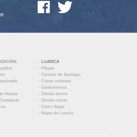
et
ADICIÓN
·
LUARCA
egalina
·
Playas
rio
·
Camino de Santiago
aqueirada
·
Cosas curiosas
·
Gastronomía
de Alzada
·
Dónde dormir
 Cambaral
·
Dónde comer
rca
·
Cómo llegar
·
Mapa de Luarca